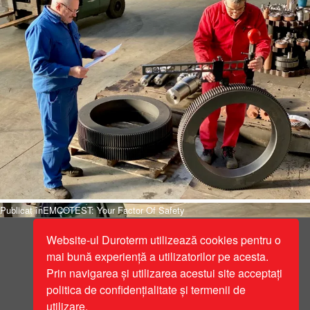
Navigare
Publicat în
EMCOTEST: Your Factor Of Safety
în
Website-ul Duroterm utilizează cookies pentru o
articole
mai bună experiență a utilizatorilor pe acesta.
Prin navigarea și utilizarea acestui site acceptați
© 2026 Duroterm. Toate drepturile sunt
politica de confidențialitate și termenii de
rezervate.
utilizare.