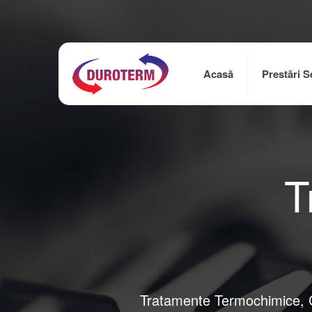
Acasă
Prestări Se
T
Tratamente Termochimice, Că