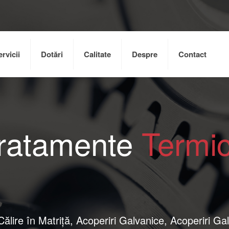
rvicii
Dotări
Calitate
Despre
Contact
ratamente
Termi
lire în Matriţă, Acoperiri Galvanice, Acoperiri Ga