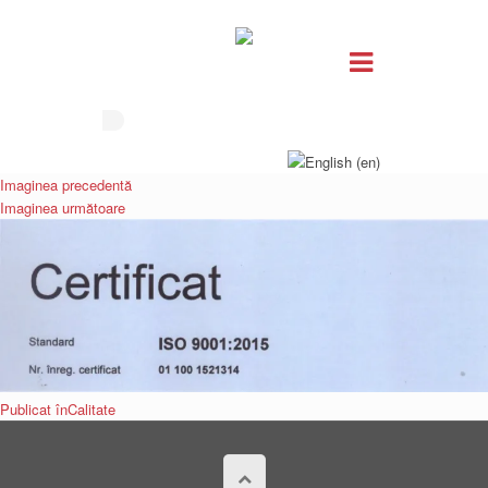
Imaginea precedentă
Imaginea următoare
Navigare
Publicat în
Calitate
în
articole